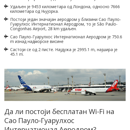
Удаљен је 9453 километара од Лондона, односно 7666
километара од Њујорка.
Постоји један значајан аеродром у близини Сао Пауло-
Гуарулхос Интернатионал Аеродром, то је São Paulo-
Congonhas Airport, 28 km удаљен.
Сао Пауло-Гуарулхос Интернатионал Аеродром је 750.6
m изнад надморске висине
Састоји се од 2 писте. Најдужа је 2995.1 m, најшира је
45.1 m.
Да ли постоји бесплатан Wi-Fi на
Сао Пауло-Гуарулхос
Интернатионал Аеродром?