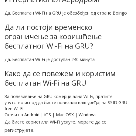
Да. Бесплатан Wi-Fi на GRU је обезбеђен од стране Boingo
Да ли постоји временско
ограничење за коришћење
бесплатног Wi-Fi на GRU?
Да. Бесплатан Wi-Fi је доступан 240 минута.
Како да се повежем и користим
бесплатан Wi-Fi на GRU
За повезивање на GRU комерцијални Wi-Fi, пратите
упутство испод да бисте повезали ваш уређај на SSID GRU
free Wi-Fi
Скочи на
Android
|
iOS
|
Mac OSX
|
Windows
Да бисте користили Wi-Fi услуге, морате да се
региструјете.