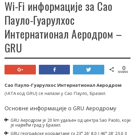
Wi-Fi информације за Сао
Пауло-Гуарулхос
Интернатионал Аеродром –
GRU
0
+1
Share
Tweet
SHARES
Сао Пауло-Гуарулхос Интернатионал Аеродром
(IATA код GRU) се налази у Сао Пауло, Бразил.
Основне информације о GRU Аеродрому
GRU Аеродром је 20 km удаљен од центра Sao Paolo, који
је највећи град у Бразил.
GRU географске коордитане су 23° 26' 8.0 Ј 46° 28' 23.0 З