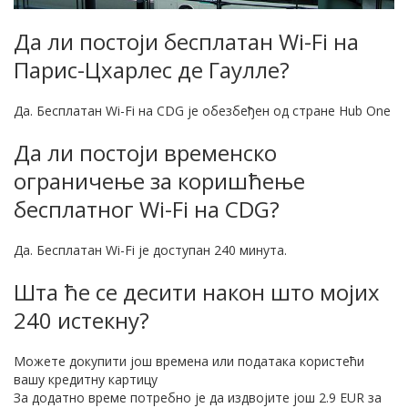
Да ли постоји бесплатан Wi-Fi на
Парис-Цхарлес де Гаулле?
Да. Бесплатан Wi-Fi на CDG је обезбеђен од стране Hub One
Да ли постоји временско
ограничење за коришћење
бесплатног Wi-Fi на CDG?
Да. Бесплатан Wi-Fi је доступан 240 минута.
Шта ће се десити након што мојих
240 истекну?
Можете докупити још времена или података користећи
вашу кредитну картицу
За додатно време потребно је да издвојите још 2.9 EUR за