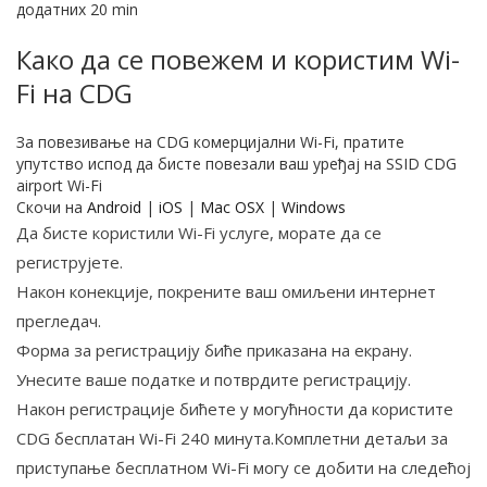
додатних 20 min
Како да се повежем и користим Wi-
Fi на CDG
За повезивање на CDG комерцијални Wi-Fi, пратите
упутство испод да бисте повезали ваш уређај на SSID CDG
airport Wi-Fi
Скочи на
Android
|
iOS
|
Mac OSX
|
Windows
Да бисте користили Wi-Fi услуге, морате да се
региструјете.
Након конекције, покрените ваш омиљени интернет
прегледач.
Форма за регистрацију биће приказана на екрану.
Унесите ваше податке и потврдите регистрацију.
Након регистрације бићете у могућности да користите
CDG бесплатан Wi-Fi 240 минута.Комплетни детаљи за
приступање бесплатном Wi-Fi могу се добити на следећој