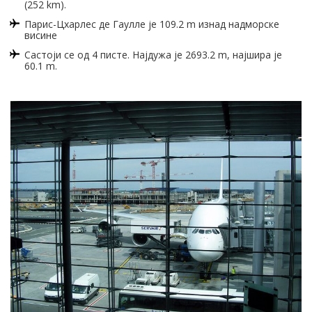
(252 km).
Парис-Цхарлес де Гаулле је 109.2 m изнад надморске
висине
Састоји се од 4 писте. Најдужа је 2693.2 m, најшира је
60.1 m.