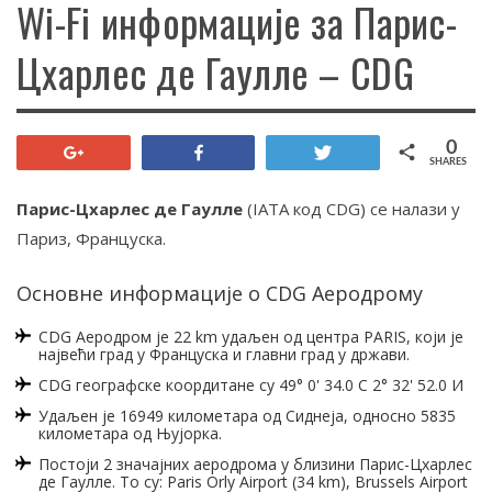
Wi-Fi информације за Парис-
Цхарлес де Гаулле – CDG
0
+1
Share
Tweet
SHARES
Парис-Цхарлес де Гаулле
(IATA код CDG) се налази у
Париз, Француска.
Основне информације о CDG Аеродрому
CDG Аеродром је 22 km удаљен од центра PARIS, који је
највећи град у Француска и главни град у држави.
CDG географске коордитане су 49° 0' 34.0 С 2° 32' 52.0 И
Удаљен је 16949 километара од Сиднеја, односно 5835
километара од Њујорка.
Постоји 2 значајних аеродрома у близини Парис-Цхарлес
де Гаулле. То су: Paris Orly Airport (34 km), Brussels Airport