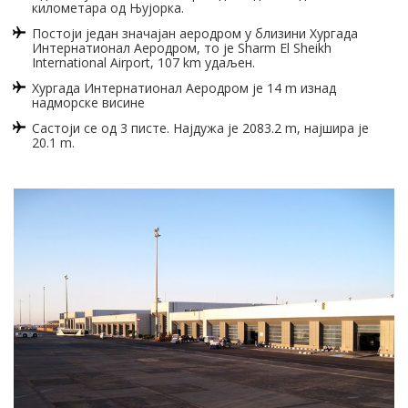
километара од Њујорка.
Постоји један значајан аеродром у близини Хургада
Интернатионал Аеродром, то је Sharm El Sheikh
International Airport, 107 km удаљен.
Хургада Интернатионал Аеродром је 14 m изнад
надморске висине
Састоји се од 3 писте. Најдужа је 2083.2 m, најшира је
20.1 m.