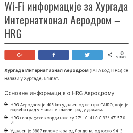
Wi-Fi информације за Хургада
Интернатионал Аеродром –
HRG
0
+1
Share
Tweet
SHARES
Хургада Интернатионал Аеродром
(IATA код HRG) се
налази у Хургаде, Египат.
Основне информације о HRG Аеродрому
HRG Аеродром је 405 km удаљен од центра CAIRO, који је
највећи град у Египат и главни град у држави.
HRG географске коордитане су 27° 10' 41.0 С 33° 47' 57.0
И
Удаљен је 3887 километара од Лондона, односно 9413