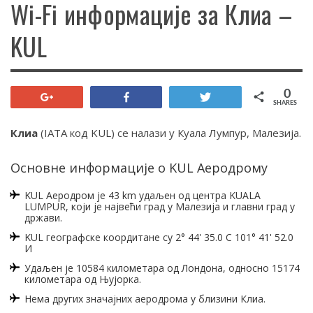
Wi-Fi информације за Клиа –
KUL
0
+1
Share
Tweet
SHARES
Клиа
(IATA код KUL) се налази у Куала Лумпур, Малезија.
Основне информације о KUL Аеродрому
KUL Аеродром је 43 km удаљен од центра KUALA
LUMPUR, који је највећи град у Малезија и главни град у
држави.
KUL географске коордитане су 2° 44' 35.0 С 101° 41' 52.0
И
Удаљен је 10584 километара од Лондона, односно 15174
километара од Њујорка.
Нема других значајних аеродрома у близини Клиа.