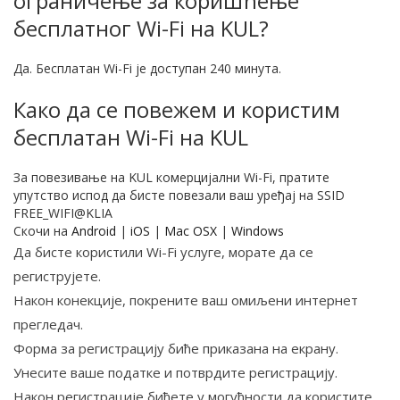
ограничење за коришћење
бесплатног Wi-Fi на KUL?
Да. Бесплатан Wi-Fi је доступан 240 минута.
Како да се повежем и користим
бесплатан Wi-Fi на KUL
За повезивање на KUL комерцијални Wi-Fi, пратите
упутство испод да бисте повезали ваш уређај на SSID
FREE_WIFI@KLIA
Скочи на
Android
|
iOS
|
Mac OSX
|
Windows
Да бисте користили Wi-Fi услуге, морате да се
региструјете.
Након конекције, покрените ваш омиљени интернет
прегледач.
Форма за регистрацију биће приказана на екрану.
Унесите ваше податке и потврдите регистрацију.
Након регистрације бићете у могућности да користите