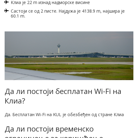
Клиа је 22 m изнад надморске висине
Састоји се од 2 писте. Најдужа је 4138.9 m, најшира је
60.1 m.
Да ли постоји бесплатан Wi-Fi на
Клиа?
Да. Бесплатан Wi-Fi на KUL је обезбеђен од стране Клиа
Да ли постоји временско