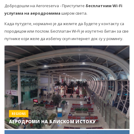
Добродошли на Aeroreserva - Приступите
бесплатним Wi-Fi
услугама на аеродромима
широм света.
Када путујете, нормално је да желите да будете у контакту са
породицом или послом. Бесплатан Wi-Fi је изутетно битан за све
путнике који желе да избегну скуп интернет док су у ромингу.
REGIONS
АЕРОДРОМИ НА БЛИСКОМ ИСТОКУ