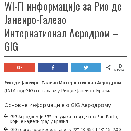
Wi-Fi информације за Рио де
Јанеиро-Галеао
Интернатионал Аеродром –
GIG
0
+1
Share
Tweet
SHARES
Рио де Јанеиро-Галеао Интернатионал Аеродром
(IATA код GIG) се налази у Рио де Јанеиро, Бразил.
Основне информације о GIG Аеродрому
GIG Аеродром је 355 km удаљен од центра Sao Paolo,
који је највећи град у Бразил.
GIG географске коордитане су 22° 48' 35.0 Ј 43° 15' 2.0 З