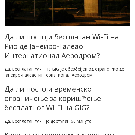
Да ли постоји бесплатан Wi-Fi на
Рио де Јанеиро-Галеао
Интернатионал Аеродром?
Да. Бесплатан Wi-Fi на GIG је обезбеђен од стране Рио де
Јанеиро-Галеао Интернатионал Аеродром
Да ли постоји временско
ограничење за коришћење
бесплатног Wi-Fi на GIG?
Да. Бесплатан Wi-Fi је доступан 60 минута.
Како да се повежем и користим