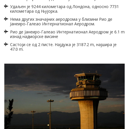
Удаљен је 9244 километара од Лондона, односно 7731
километара од Њујорка.
Нема других значајних аеродрома у близини Рио де
Јанеиро-Галеао Интернатионал Аеродром.
Рио де Јанеиро-Галеао Интернатионал Аеродром је 6.1 m
изнад надморске висине
Састоји се од 2 писте. Најдужа је 3187.2 m, најшира је
47.0 m.