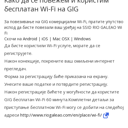
бесплатан Wi-Fi на GIG
За повезивање на GIG комерцијални Wi-Fi, пратите упутство
испод да бисте повезали ваш уређај на SSID RIO GALEAO Wi
Fi
Скочи на
Android
|
iOS
|
Mac OSX
|
Windows
Да бисте користили Wi-Fi услуге, морате да се
региструјете.
Након конекције, покрените ваш омиљени интернет
прегледач.
Форма за регистрацију биће приказана на екрану.
Унесите ваше податке и потврдите регистрацију.
Након регистрације бићете у могућности да користите
GIG бесплатан Wi-Fi 60 минута.Комплетни детаљи за
приступање бесплатном Wi-Fi могу се добити на следећој
адреси
http://www.riogaleao.com/en/place/wi-fi/