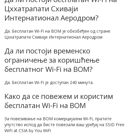
Цххатрапати Схиваји
Интернатионал Аеродром?
Да. Бесплатан Wi-Fi на BOM је обезбеђен од стране
Цххатрапати Схиваји Интернатионал Аеродром
Да ли постоји временско
ограничење за коришћење
бесплатног Wi-Fi на BOM?
Да. Бесплатан Wi-Fi је доступан 240 минута.
Како да се повежем и користим
бесплатан Wi-Fi на BOM
За повезивање на BOM комерцијални Wi-Fi, пратите
упутство испод да бисте повезали ваш уређај на SSID Free
WiFi at CSIA by You WiFi