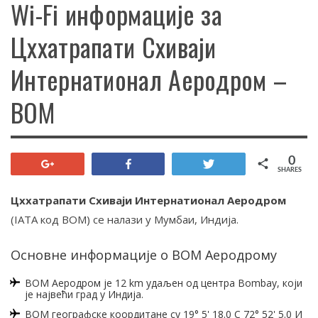
Wi-Fi информације за
Цххатрапати Схиваји
Интернатионал Аеродром –
BOM
0
+1
Share
Tweet
SHARES
Цххатрапати Схиваји Интернатионал Аеродром
(IATA код BOM) се налази у Мумбаи, Индија.
Основне информације о BOM Аеродрому
BOM Аеродром је 12 km удаљен од центра Bombay, који
је највећи град у Индија.
BOM географске коордитане су 19° 5' 18.0 С 72° 52' 5.0 И