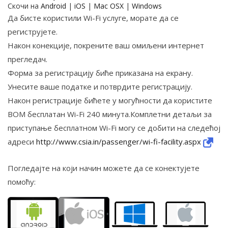
Скочи на
Android
|
iOS
|
Mac OSX
|
Windows
Да бисте користили Wi-Fi услуге, морате да се
региструјете.
Након конекције, покрените ваш омиљени интернет
прегледач.
Форма за регистрацију биће приказана на екрану.
Унесите ваше податке и потврдите регистрацију.
Након регистрације бићете у могућности да користите
BOM бесплатан Wi-Fi 240 минута.Комплетни детаљи за
приступање бесплатном Wi-Fi могу се добити на следећој
адреси
http://www.csia.in/passenger/wi-fi-facility.aspx
Погледајте на који начин можете да се конектујете
помоћу: