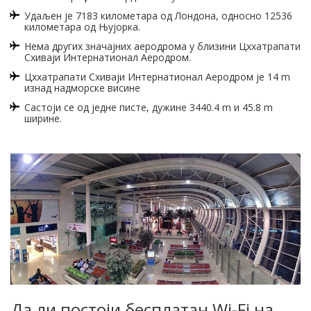
Удаљен је 7183 километара од Лондона, односно 12536
километара од Њујорка.
Нема других значајних аеродрома у близини Цххатрапати
Схиваји Интернатионал Аеродром.
Цххатрапати Схиваји Интернатионал Аеродром је 14 m
изнад надморске висине
Састоји се од једне писте, дужине 3440.4 m и 45.8 m
ширине.
Да ли постоји бесплатан Wi-Fi на