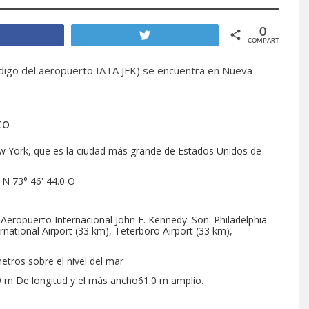
0
Compartir
Twittear
COMPARTIR
igo del aeropuerto IATA JFK) se encuentra en Nueva
to
w York, que es la ciudad más grande de Estados Unidos de
 N 73° 46' 44.0 O
Aeropuerto Internacional John F. Kennedy. Son: Philadelphia
rnational Airport (33 km), Teterboro Airport (33 km),
etros sobre el nivel del mar
5.9 m De longitud y el más ancho61.0 m amplio.