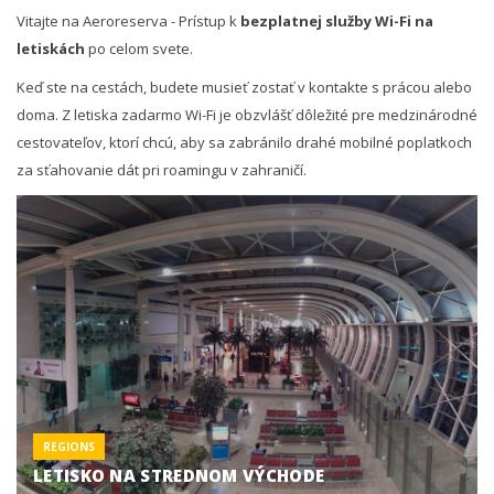
Vitajte na Aeroreserva - Prístup k
bezplatnej služby Wi-Fi na
letiskách
po celom svete.
Keď ste na cestách, budete musieť zostať v kontakte s prácou alebo
doma. Z letiska zadarmo Wi-Fi je obzvlášť dôležité pre medzinárodné
cestovateľov, ktorí chcú, aby sa zabránilo drahé mobilné poplatkoch
za sťahovanie dát pri roamingu v zahraničí.
REGIONS
LETISKO NA STREDNOM VÝCHODE