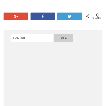
0
+1
Share
Tweet
SHARES
SØGE EFTER: